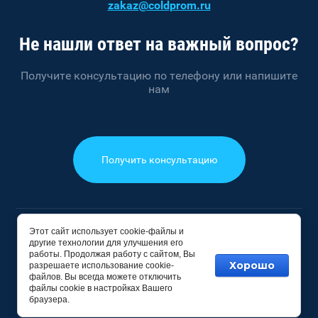
zakaz@coldprom.ru
Не нашли ответ на важный вопрос?
Получите консультацию по телефону или напишите
нам
Получить консультацию
Этот сайт использует cookie-файлы и
2023 - 2026 © ПРОМТЕХКУЛ
другие технологии для улучшения его
ООО "ВС-ХОЛОД"
работы. Продолжая работу с сайтом, Вы
Хорошо
ОГРН 1235000139670
разрешаете использование cookie-
файлов. Вы всегда можете отключить
файлы cookie в настройках Вашего
Создание сайта
Мегагрупп
браузера.