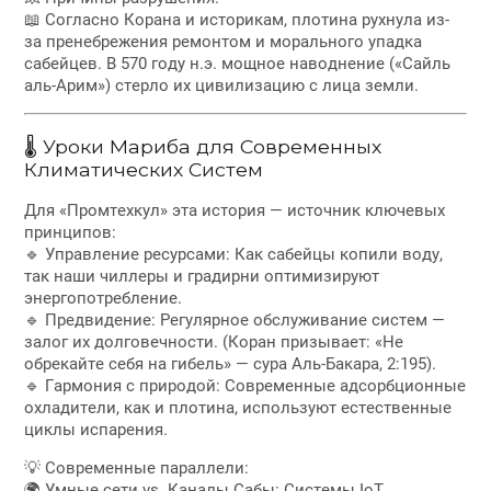
📖 Согласно Корана и историкам, плотина рухнула из-
за пренебрежения ремонтом и морального упадка
сабейцев. В 570 году н.э. мощное наводнение («Сайль
аль-Арим») стерло их цивилизацию с лица земли.
🌡 Уроки Мариба для Современных
Климатических Систем
Для «Промтехкул» эта история — источник ключевых
принципов:
🔹 Управление ресурсами: Как сабейцы копили воду,
так наши чиллеры и градирни оптимизируют
энергопотребление.
🔹 Предвидение: Регулярное обслуживание систем —
залог их долговечности. (Коран призывает: «Не
обрекайте себя на гибель» — сура Аль-Бакара, 2:195).
🔹 Гармония с природой: Современные адсорбционные
охладители, как и плотина, используют естественные
циклы испарения.
💡 Современные параллели:
🌍 Умные сети vs. Каналы Сабы: Системы IoT,