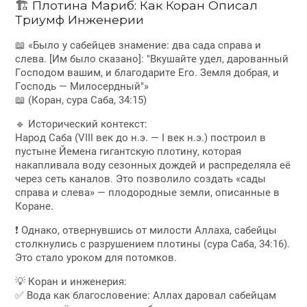
🏗 Плотина Мариб: Как Коран Описал
Триумф Инженерии
📖 «Было у сабейцев знамение: два сада справа и
слева. [Им было сказано]: "Вкушайте удел, дарованный
Господом вашим, и благодарите Его. Земля добрая, и
Господь — Милосердный"»
📖 (Коран, сура Саба, 34:15)
🔹 Исторический контекст:
Народ Саба (VIII век до н.э. — I век н.э.) построил в
пустыне Йемена гигантскую плотину, которая
накапливала воду сезонных дождей и распределяла её
через сеть каналов. Это позволило создать «сады
справа и слева» — плодородные земли, описанные в
Коране.
❗ Однако, отвернувшись от милости Аллаха, сабейцы
столкнулись с разрушением плотины (сура Саба, 34:16).
Это стало уроком для потомков.
💡 Коран и инженерия:
✅ Вода как благословение: Аллах даровал сабейцам