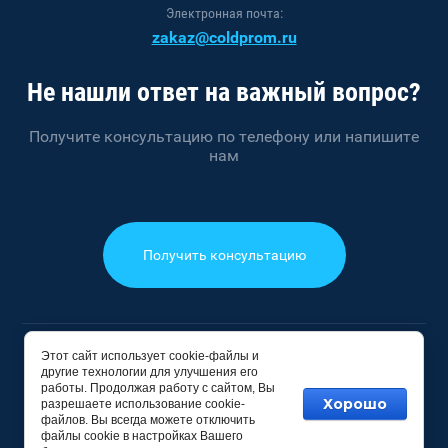
Электронная почта:
zakaz@coldprom.ru
Не нашли ответ на важный вопрос?
Получите консультацию по телефону или напишите
нам
Получить консультацию
Этот сайт использует cookie-файлы и
2023 - 2026 © ПРОМТЕХКУЛ
другие технологии для улучшения его
ООО "ВС-ХОЛОД"
работы. Продолжая работу с сайтом, Вы
Хорошо
ОГРН 1235000139670
разрешаете использование cookie-
файлов. Вы всегда можете отключить
файлы cookie в настройках Вашего
Создание сайта
Мегагрупп